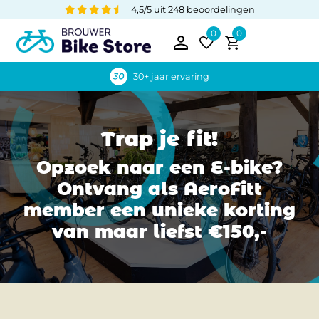
4,5/5 uit 248 beoordelingen
0
0
30+ jaar ervaring
Trap je fit!
Opzoek naar een E-bike?
Ontvang als AeroFitt
member een unieke korting
van maar liefst €150,-