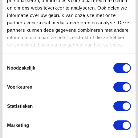
personaliseren, om functies voor social media te bieden
en om ons websiteverkeer te analyseren. Ook delen we
informatie over uw gebruik van onze site met onze
partners voor social media, adverteren en analyse. Deze
partners kunnen deze gegevens combineren met andere
Flyer Go Tour 5.43
Cow
informatie die u aan ze heeft verstrekt of die ze hebben
Accu capaciteit:
750
Accu 
verzameld op basis van uw gebruik van hun services.
Actie
5.199,00
vana
Toestemmingsselectie
Op voorraad | Meestal leverbaar binnen 2
weken
Noodzakelijk
In p
leve
Vergelijken
Voorkeuren
Bekijk
Statistieken
Marketing
Onze andere