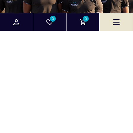
0
0
Handige pagina's
Klantenservice
E-bikes
Klantenservice
Gazelle Experience
Algemene
Center
voorwaarden
Gazelle e-bikes
Privacybeleid
Fietsblog
Fietsenwinkel
Beuningen
Fietsenwinkel