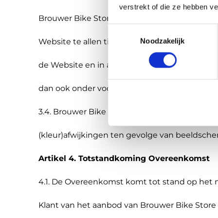
verstrekt of die ze hebben v
Brouwer Bike Store kan echter niet garanderen
Toestemmingsselectie
Noodzakelijk
Website te allen tijde juist en volledig is. Alle
de Website en in andere van Brouwer Bike Sto
dan ook onder voorbehoud van kennelijke pr
3.4. Brouwer Bike Store kan niet verantwoor
(kleur)afwijkingen ten gevolge van beeldsche
Artikel 4. Totstandkoming Overeenkomst
4.1. De Overeenkomst komt tot stand op het
Klant van het aanbod van Brouwer Bike Store 