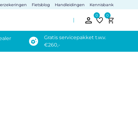
verzekeringen
Fietsblog
Handleidingen
Kennisbank
0
0
Gratis servicepakket t.w.v.
ealer
€260,-