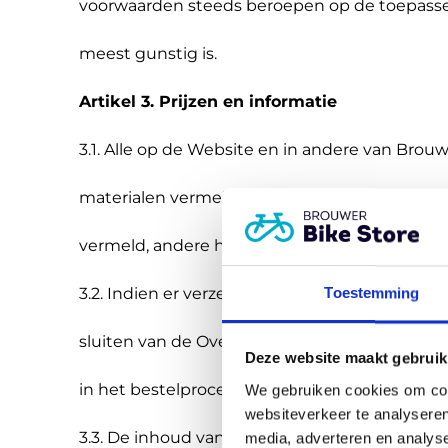
voorwaarden steeds beroepen op de toepassel
meest gunstig is.
Artikel 3. Prijzen en informatie
3.1. Alle op de Website en in andere van Brou
materialen vermelde prijzen zijn inclusief btw
vermeld, andere heffingen welke van overhe
3.2. Indien er verzendkosten worden gerekend, z
Toestemming
sluiten van de Overeenkomst worden vermeld
Deze website maakt gebruik
in het bestelproces apart worden weergegev
We gebruiken cookies om cont
websiteverkeer te analyseren
3.3. De inhoud van de Website is met de groo
media, adverteren en analys