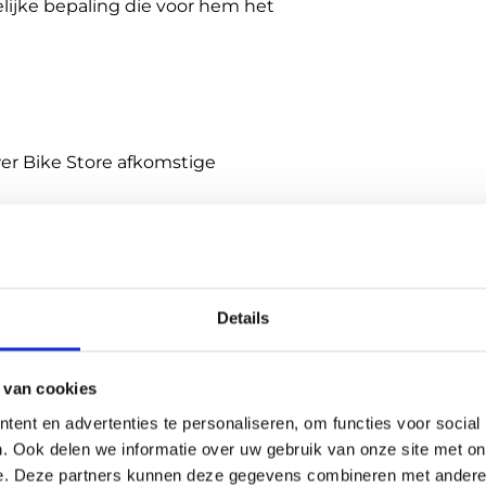
ijke bepaling die voor hem het
wer Bike Store afkomstige
 en, tenzij op de Website anders
idswege worden opgelegd.
al dit duidelijk, tijdig voor het
Details
. Daarnaast zullen deze kosten
 van cookies
en.
ent en advertenties te personaliseren, om functies voor social
. Ook delen we informatie over uw gebruik van onze site met on
tste zorgvuldigheid samengesteld.
e. Deze partners kunnen deze gegevens combineren met andere i