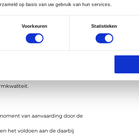
erzameld op basis van uw gebruik van hun services.
 dat alle informatie op de
Voorkeuren
Statistieken
 prijzen en overige informatie op
re afkomstige materialen zijn
ogrammeer- en typefouten.
delijk worden gehouden voor
rmkwaliteit.
 moment van aanvaarding door de
en het voldoen aan de daarbij