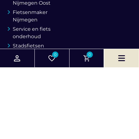
Nijmegen Oost
Fietsenmaker
Nijmegen
Service en fiets
onderhoud
Stadsfietsen
0
0
SprayPay
Onze merken
Batavus
Cortina
Cowboy
Gazelle
Giant
Sparta