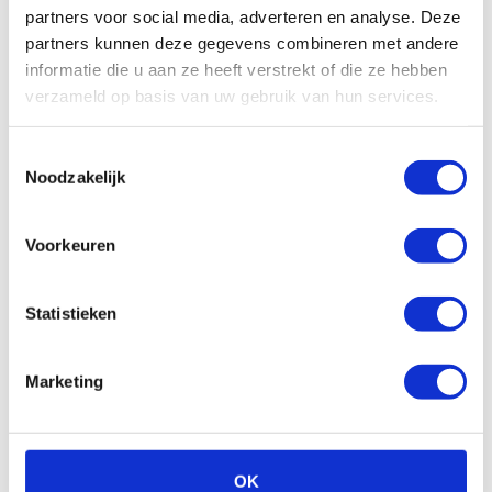
partners voor social media, adverteren en analyse. Deze
Op voorraad | Meestal leverbaar binnen 2
Op v
weken
wek
partners kunnen deze gegevens combineren met andere
informatie die u aan ze heeft verstrekt of die ze hebben
Vergelijken
verzameld op basis van uw gebruik van hun services.
Bekijk
Toestemmingsselectie
Noodzakelijk
Voorkeuren
Statistieken
Gazelle Experience
Center in Nijmegen
Marketing
Omdat het Gazelle Experience Center in
Nijmegen gesloten is, ben je in onze winkel van
OK