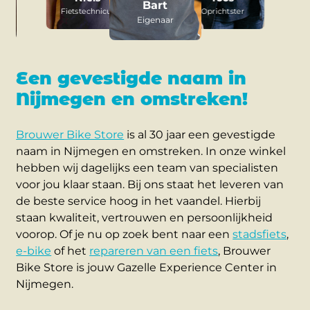
Bart
Fietstechnicus
Oprichtster
s
Eigenaar
Een gevestigde naam in
Nijmegen en omstreken!
Brouwer Bike Store
is al 30 jaar een gevestigde
naam in Nijmegen en omstreken. In onze winkel
hebben wij dagelijks een team van specialisten
voor jou klaar staan. Bij ons staat het leveren van
de beste service hoog in het vaandel. Hierbij
staan kwaliteit, vertrouwen en persoonlijkheid
voorop. Of je nu op zoek bent naar een
stadsfiets
,
e-bike
of het
repareren van een fiets
, Brouwer
Bike Store is jouw Gazelle Experience Center in
Nijmegen.