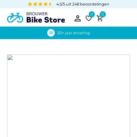
4,5/5 uit 248 beoordelingen
0
0
30+ jaar ervaring