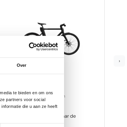
›
Over
Cowboy Classic
Cow
Accu capaciteit:
250
Accu 
 media te bieden en om ons
Actieradius:
Gemiddeld 60km
Actie
ze partners voor social
nformatie die u aan ze heeft
vanaf
2.699,00
vana
In productie, vraag ons naar de
In
verwachte levertijd
ve