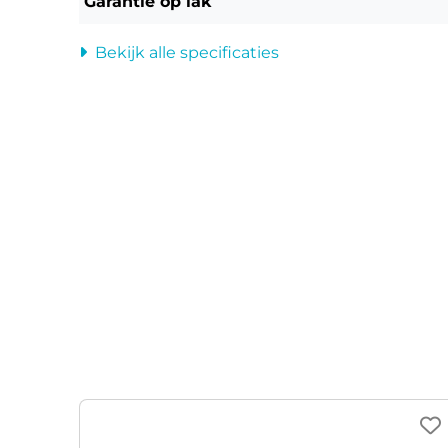
Garantie op lak
De Cross biedt dan ook een soepele rit in de st
daarbuiten.
Bekijk alle specificaties
Meer kracht, meer afstand
De iconische uitneembare batterij kreeg een 
geassembleerd in Denemarken en de 30 cellen
120 km rijden tussen twee oplaadbeurten.
Custom made elementen
Dankzij de 60 mm banden met custom loopvlak 
of in het bos. De Cross is een designicoon in 
onzichtbare lasnaden, hoogwaardige onderdel
lijnen. Met zijn goed grijpende snelbinders k
bagagedrager elke lading aan.
Test hem zelf en ervaar de Cross.