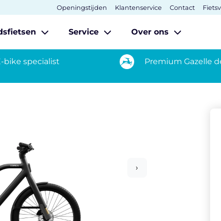
Openingstijden
Klantenservice
Contact
Fiets
dsfietsen
Service
Over ons
-bike specialist
Premium Gazelle d
›