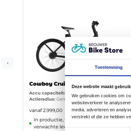
‹
Toestemming
Cowboy Cruiser ST
Deze website maakt gebruik
Accu capaciteit:
360
We gebruiken cookies om cont
Actieradius:
Gemiddeld 60km
websiteverkeer te analyseren
media, adverteren en analys
vanaf
2.999,00
verstrekt of die ze hebben v
In productie, vraag ons naar de
verwachte levertijd
Toestemmingsselectie