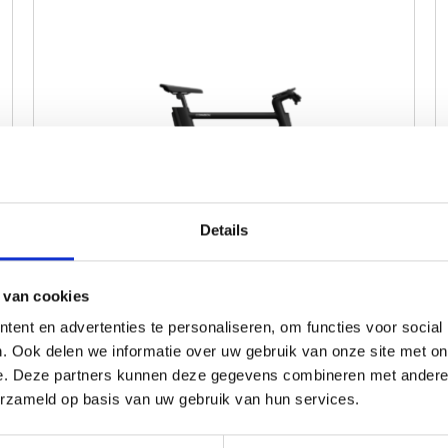
Details
Cowboy Cruiser
 van cookies
Accu capaciteit:
360
ent en advertenties te personaliseren, om functies voor social
Actieradius:
Gemiddeld 60km
. Ook delen we informatie over uw gebruik van onze site met on
e. Deze partners kunnen deze gegevens combineren met andere i
vanaf
2.999,00
erzameld op basis van uw gebruik van hun services.
In productie, vraag ons naar de
verwachte levertijd