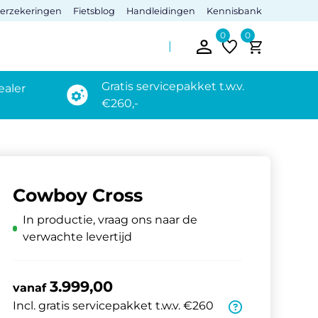
verzekeringen
Fietsblog
Handleidingen
Kennisbank
0
0
Gratis servicepakket t.w.v.
ealer
€260,-
Cowboy Cross
In productie, vraag ons naar de
verwachte levertijd
3.999,00
vanaf
Incl. gratis servicepakket t.w.v. €260