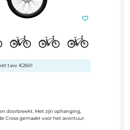
et t.w.v. €260!
en doorbreekt. Met zijn ophanging,
 de Cross gemaakt voor het avontuur.