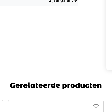
2 jaar garantie
ad en een leuke, reactieve rit
volledige upgrade. Ze wordt
 zijn goed voor 540 Wh. Nu kun je tot
rij je moeiteloos op kasseien, kiezels
de maak. De verborgen kabels,
en en materialen resulteren in strakke
Gerelateerde producten
an de robuuste, geïntegreerde