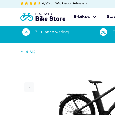
4,5/5 uit 248 beoordelingen
E-bikes
Sta
30+ jaar ervaring
E
← Terug
‹