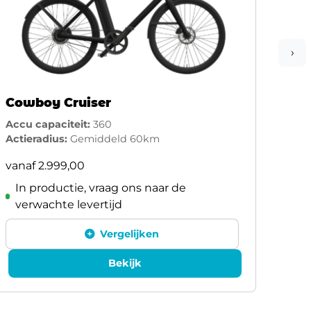
›
Cowboy Cruiser
Cow
Accu capaciteit:
360
Accu 
Actieradius:
Gemiddeld 60km
Actie
vanaf
2.999,00
vana
In productie, vraag ons naar de
In
verwachte levertijd
ve
Vergelijken
Bekijk