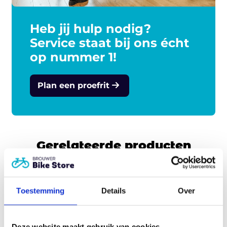
Heb jij hulp nodig?
Service staat bij ons écht
op nummer 1!
Plan een proefrit
Gerelateerde producten
Toestemming
Details
Over
Deze website maakt gebruik van cookies