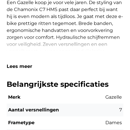
Een Gazelle koop je voor vele jaren. De styling van
de Chamonix C7 HMS past daar perfect bij want
hij is even modern als tijdloos. Je gaat met deze e-
bike prettige ritten tegemoet. Brede banden,
ergonomische handvatten en voorvorkvering
zorgen voor comfort. Hydraulische schijfremmen
voor veiligheid. Zeven versnellingen en een
verstelbaar stuur voor ongeremd rijplezier.
De Shimano E6100 motor is een erg veelzijdige
Lees meer
motor die je in elk terrein kan gebruiken. Met een
koppel van 50 Nm kom je zowel op het vlakke als
Belangrijkste specificaties
in de heuvel goed vooruit. Daarnaast is deze
motor met 2,88 kilo ook nog eens erg licht. De
Merk
Gazelle
hoogwaardige lithium-ion-accu's van Shimano
hebben een intelligent accubeheersysteem; deze
Aantal versnellingen
7
zorgt voor een zo groot mogelijke actieradius. De
accu is mooi geïntegreerd in de onderbuis; dit
Frametype
Dames
verbetert je wegligging. De accu schuif je