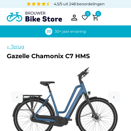
4,5/5 uit 248 beoordelingen
0
0
30+ jaar ervaring
← Terug
Gazelle Chamonix C7 HMS
‹
›