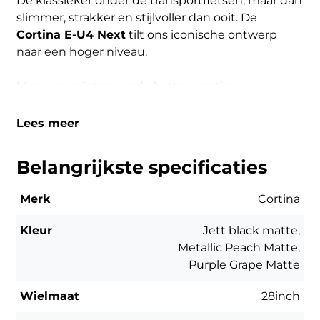
De klassieker onder de transportfietsen, maar dan
slimmer, strakker en stijlvoller dan ooit. De
Cortina E-U4 Next
tilt ons iconische ontwerp
naar een hoger niveau.
Met een geïntegreerde batterij, netjes
weggewerkte kabels en een minimalistische MIK-
voordrager oogt deze e-bike modern, clean en
Lees meer
helemaal van nu. De Bosch Smart middenmotor
biedt natuurlijke en stille ondersteuning, terwijl
Belangrijkste specificaties
de 500Wh-batterij zorgt voor een groot bereik en
perfecte gewichtsverdeling.
Merk
Cortina
Slim ontworpen voor het stadsleven: klik
Kleur
Jett black matte,
moeiteloos een krat of kinderzitje vast op de voor-
Metallic Peach Matte,
of achterdrager dankzij het MIK-
systeem
, en
Purple Grape Matte
geniet van extra stabiliteit dankzij de dubbele
standaard en brede e-bikebanden.
Wielmaat
28inch