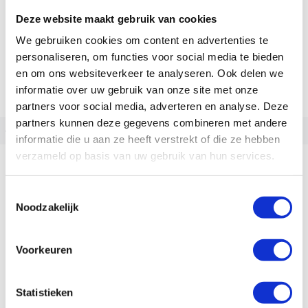
Deze website maakt gebruik van cookies
We gebruiken cookies om content en advertenties te
personaliseren, om functies voor social media te bieden
en om ons websiteverkeer te analyseren. Ook delen we
informatie over uw gebruik van onze site met onze
partners voor social media, adverteren en analyse. Deze
partners kunnen deze gegevens combineren met andere
‹
›
informatie die u aan ze heeft verstrekt of die ze hebben
Cortina E-Common Active Line Plus
verzameld op basis van uw gebruik van hun services.
Accu capaciteit:
300, 400, 500
Toestemmingsselectie
vanaf
2.699,00
Noodzakelijk
Op voorraad | Meestal leverbaar binnen 2
weken
Voorkeuren
Vergelijken
Statistieken
Bekijk