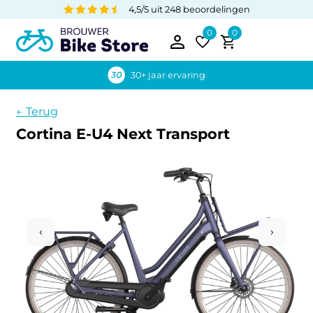
4,5/5 uit 248 beoordelingen
0
0
30+ jaar ervaring
← Terug
Cortina E-U4 Next Transport
‹
›