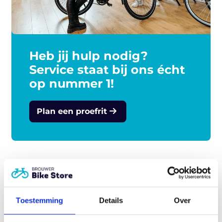
resultaat? Een verfijnde transportfiets die net zo
origineel is als jij.
Heb jij hulp nodig?
Service staat bij ons écht
op nummer 1!
Plan een proefrit
Gerelateerde producten
Toestemming
Details
Over