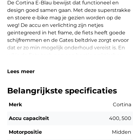
De Cortina E-Blau bewijst dat functioneel en
design goed samen gaan. Met deze superstrakke
en stoere e-bike mag je gezien worden op de
weg! De accu en verlichting zijn netjes
geintegreerd in het frame, de fiets heeft goede
schijfremmen en de Gates beltdrive zorgt ervoor
dat er zo min mogelijk onderhoud vereist is. En
wil je de fiets toch nog een beetje praktischer
maken? Schaf een voordrager aan en maak hem
geschikt voor jouw dagelijkse boodschappen.
Lees meer
Belangrijkste specificaties
Merk
Cortina
Accu capaciteit
400, 500
Motorpositie
Midden