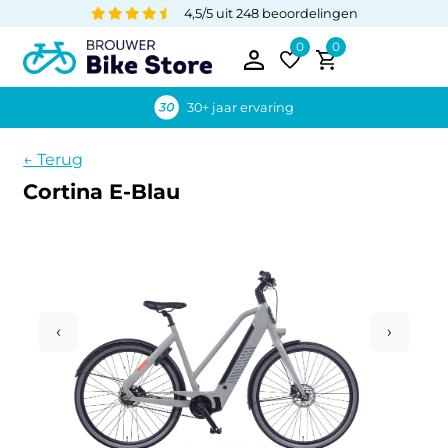
4,5/5 uit 248 beoordelingen
0
0
30+ jaar ervaring
← Terug
Cortina E-Blau
‹
›