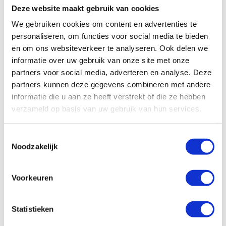
2026
Accu capaciteit:
300, 400, 500
Deze website maakt gebruik van cookies
Actieradius:
30 - 60 km
We gebruiken cookies om content en advertenties te
personaliseren, om functies voor social media te bieden
vanaf
2.099,00
en om ons websiteverkeer te analyseren. Ook delen we
Op voorraad | Meestal leverbaar binnen 2
informatie over uw gebruik van onze site met onze
weken
partners voor social media, adverteren en analyse. Deze
partners kunnen deze gegevens combineren met andere
Vergelijken
informatie die u aan ze heeft verstrekt of die ze hebben
verzameld op basis van uw gebruik van hun services.
Bekijk
Toestemmingsselectie
Noodzakelijk
Voorkeuren
Statistieken