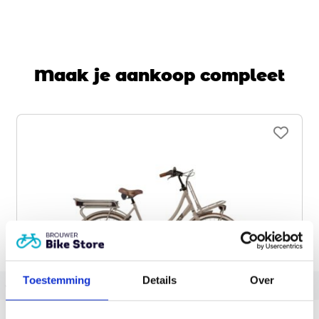
Maak je aankoop compleet
Toestemming
Details
Over
‹
›
Cortina E-U4 Transport DB7 SDFM