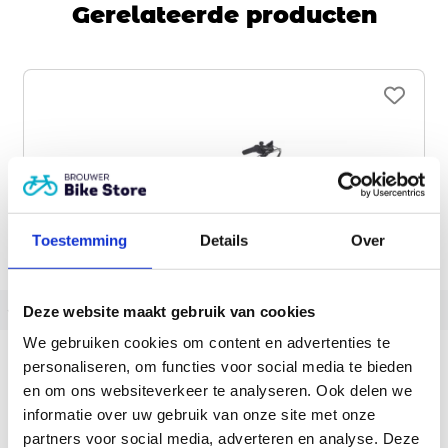
Gerelateerde producten
Toestemming
Details
Over
‹
›
Deze website maakt gebruik van cookies
Cortina E-Common Active Line Plus
We gebruiken cookies om content en advertenties te
personaliseren, om functies voor social media te bieden
Accu capaciteit:
300, 400, 500
en om ons websiteverkeer te analyseren. Ook delen we
vanaf
2.699,00
informatie over uw gebruik van onze site met onze
partners voor social media, adverteren en analyse. Deze
Op voorraad | Meestal leverbaar binnen 2