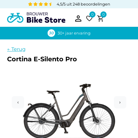
4,5/5 uit 248 beoordelingen
0
0
30+ jaar ervaring
← Terug
Cortina E-Silento Pro
‹
›