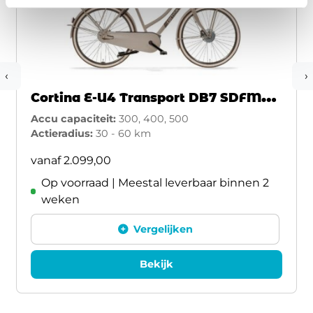
‹
›
Cortina E-U4 Transport DB7 SDFM
2026
Accu capaciteit:
300, 400, 500
Actieradius:
30 - 60 km
vanaf
2.099,00
Op voorraad | Meestal leverbaar binnen 2
weken
Vergelijken
Bekijk