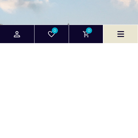
0
0
Handige pagina's
Klantenservice
E-bikes
Klantenservice