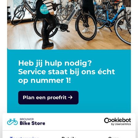
Het Intuvia-display is bij alle
lichtomstandigheden perfect leesbaar en de
eBike is makkelijk en intuïtief te bedienen.
Dankzij de afzonderlijke bedieningseenheid
blijven je handen veilig aan het stuur en dankzij
het schakeladvies fiets je altijd in de juiste
versnelling: dat ontziet de accu en vergroot je
actieradius.
Heb jij hulp nodig?
Service staat bij ons écht
op nummer 1!
Plan een proefrit
Gerelateerde producten