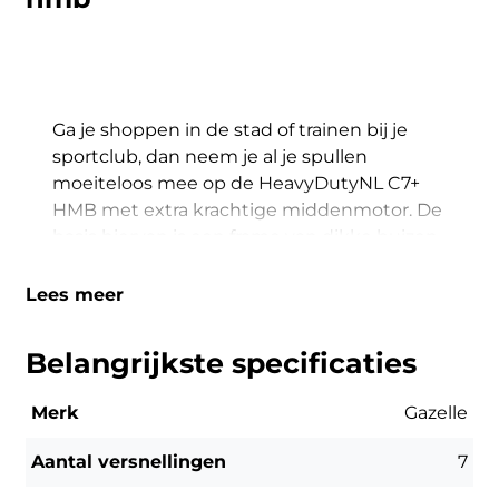
Ga je shoppen in de stad of trainen bij je
sportclub, dan neem je al je spullen
moeiteloos mee op de HeavyDutyNL C7+
HMB met extra krachtige middenmotor. De
basis hiervan is een frame van dikke buizen,
brede voordrager en stevige achterdrager.
Daarmee heeft hij de looks van een
Lees meer
robuuste transporter. Mede dankzij de
keuze voor aluminium trapt hij licht als een
Belangrijkste specificaties
gewone stadsfiets.
Merk
Gazelle
De Bosch Active Line Plus motor geeft een
natuurlijke en geruisloze ondersteuning.
Aantal versnellingen
7
Met een koppel van 50 Nm kan je bijna elk