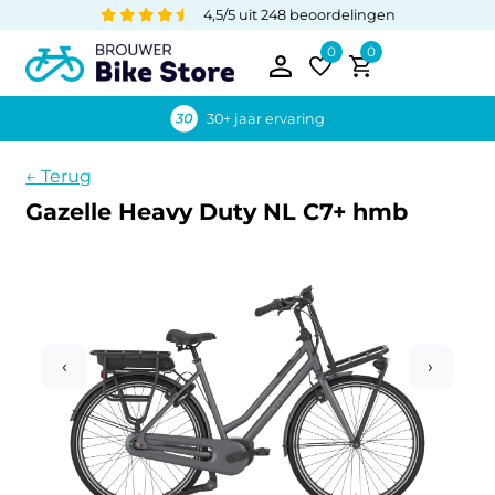
4,5/5 uit 248 beoordelingen
0
0
30+ jaar ervaring
← Terug
Gazelle Heavy Duty NL C7+ hmb
‹
›