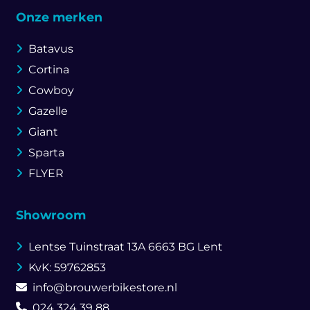
Onze merken
Batavus
Cortina
Cowboy
Gazelle
Giant
Sparta
FLYER
Showroom
Lentse Tuinstraat 13A
6663 BG Lent
KvK: 59762853
info@brouwerbikestore.nl
024 324 39 88