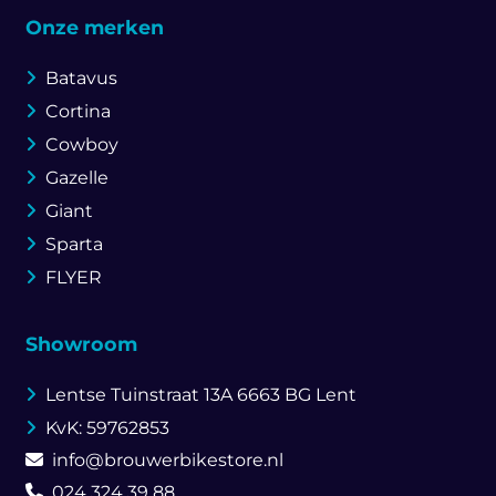
Onze merken
Batavus
Cortina
Cowboy
Gazelle
Giant
Sparta
FLYER
Showroom
Lentse Tuinstraat 13A
6663 BG Lent
KvK: 59762853
info@brouwerbikestore.nl
024 324 39 88