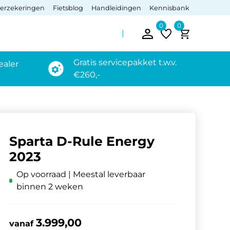
verzekeringen
Fietsblog
Handleidingen
Kennisbank
0
0
Gratis servicepakket t.w.v.
ealer
€260,-
Sparta D-Rule Energy
2023
Op voorraad | Meestal leverbaar
binnen 2 weken
3.999,00
vanaf