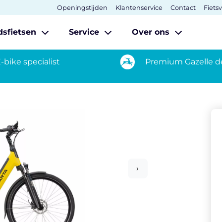
Openingstijden
Klantenservice
Contact
Fiets
dsfietsen
Service
Over ons
-bike specialist
Premium Gazelle d
›