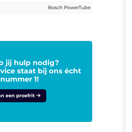
Bosch PowerTube
 jij hulp nodig?
vice staat bij ons écht
 nummer 1!
an een proefrit