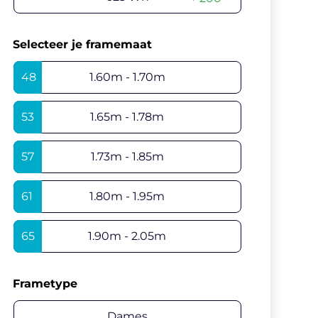
Selecteer je framemaat
48
1.60m - 1.70m
53
1.65m - 1.78m
57
1.73m - 1.85m
61
1.80m - 1.95m
65
1.90m - 2.05m
Frametype
Dames