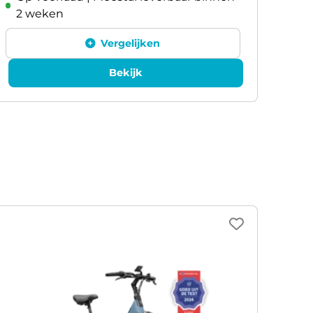
2 weken
2 
Vergelijken
Bekijk