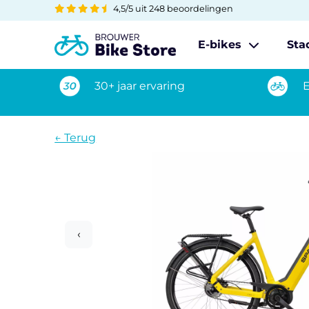
4,5/5 uit 248 beoordelingen
E-bikes
Sta
30+ jaar ervaring
E
← Terug
‹