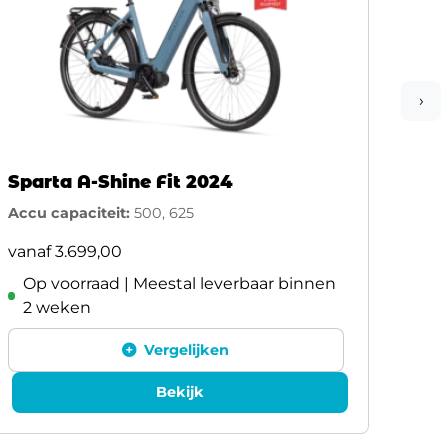
›
Sparta A-Shine Fit 2024
Spa
Accu capaciteit:
500, 625
Accu 
vanaf
3.699,00
vana
Op voorraad | Meestal leverbaar binnen
Op
2 weken
2 
Vergelijken
Bekijk