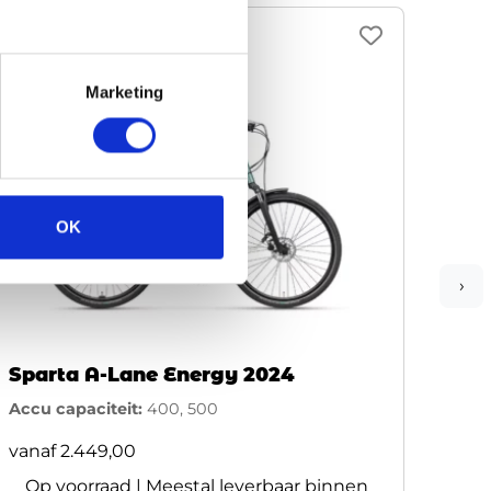
Marketing
OK
›
Sparta A-Lane Energy 2024
Spa
Accu capaciteit:
400, 500
Accu 
vanaf
2.449,00
vana
Op voorraad | Meestal leverbaar binnen
Op