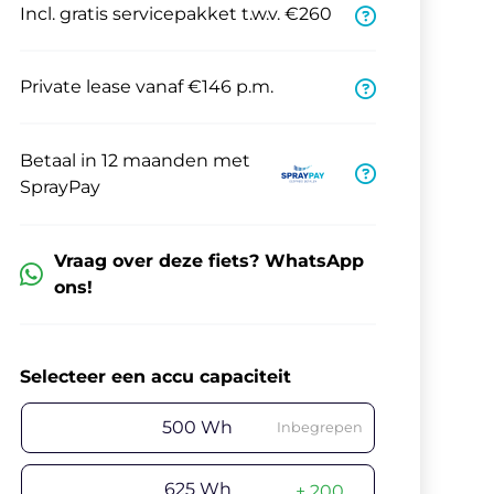
Incl. gratis servicepakket t.w.v. €260
Private lease vanaf €146 p.m.
Betaal in 12 maanden met
SprayPay
Vraag over deze fiets? WhatsApp
ons!
Selecteer een accu capaciteit
500 Wh
Inbegrepen
625 Wh
+ 200