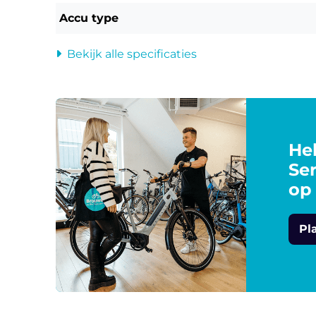
Accu type
Bekijk alle specificaties
Heb
Ser
op
Pl