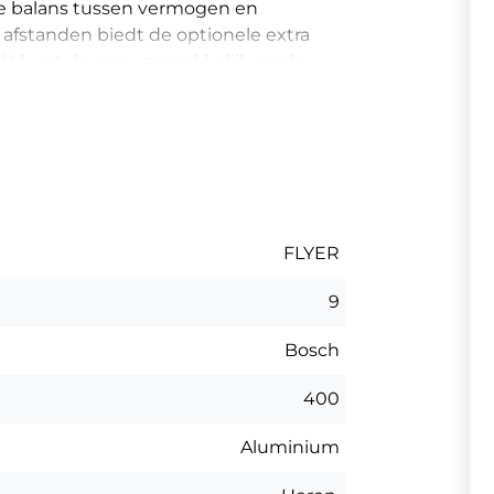
e balans tussen vermogen en
e afstanden biedt de optionele extra
. U kunt de accu gemakkelijk op de
ithalen voor extern opladen.
 en de strakke cockpit met
elegante uitstraling. Is de lichtste
l voor een e-asy dagelijks leven?
FLYER
9
Bosch
400
Aluminium