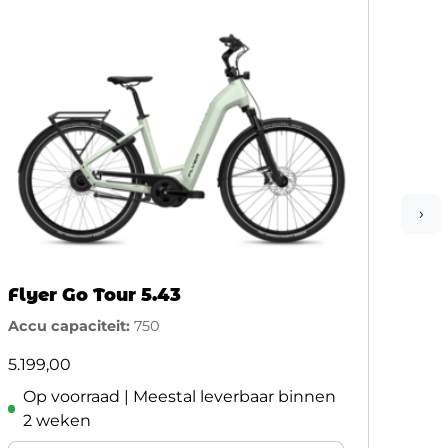
›
Flyer Go Tour 5.43
Flye
Accu capaciteit:
750
Accu 
5.199,00
5.39
Op voorraad | Meestal leverbaar binnen
In
2 weken
ve