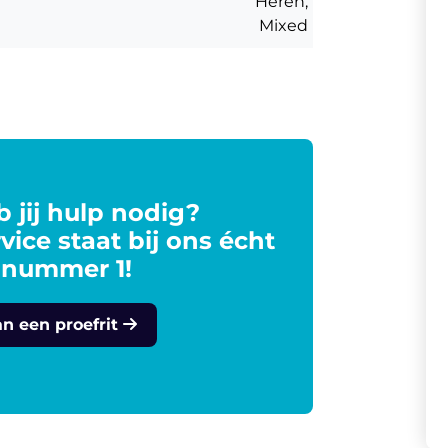
Heren,
Mixed
 jij hulp nodig?
vice staat bij ons écht
 nummer 1!
an een proefrit