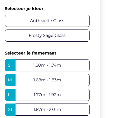
Selecteer je kleur
Anthracite Gloss
Frosty Sage Gloss
Selecteer je framemaat
S
1.60m - 1.74m
M
1.68m - 1.83m
L
1.77m - 1.92m
XL
1.87m - 2.01m