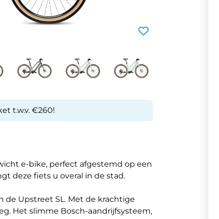
et t.w.v. €260!
wicht e-bike, perfect afgestemd op een
ngt deze fiets u overal in de stad.
an de Upstreet SL. Met de krachtige
weg. Het slimme Bosch-aandrijfsysteem,