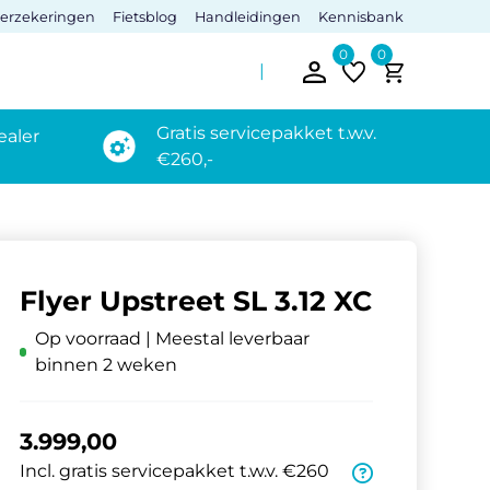
verzekeringen
Fietsblog
Handleidingen
Kennisbank
0
0
Gratis servicepakket t.w.v.
ealer
€260,-
Flyer Upstreet SL 3.12 XC
Op voorraad | Meestal leverbaar
binnen 2 weken
3.999,00
Incl. gratis servicepakket t.w.v. €260