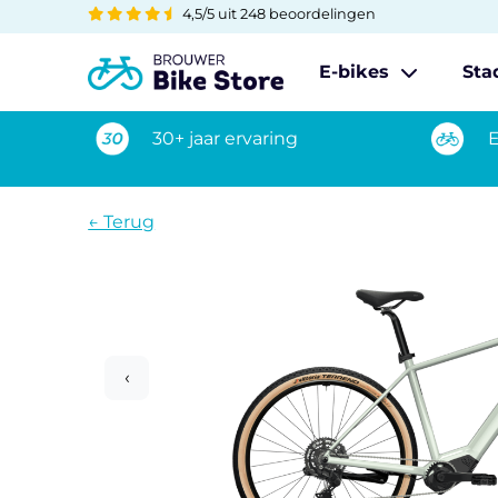
4,5/5 uit 248 beoordelingen
E-bikes
Sta
30+ jaar ervaring
E
← Terug
‹