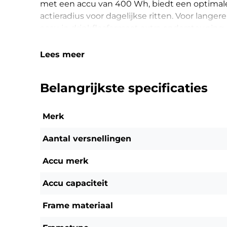
met een accu van 400 Wh, biedt een optimal
actieradius voor dagelijkse ritten. Voor langer
accu in drinkflesformaat extra ondersteuning
fiets opladen of hem er eenvoudig zijwaarts u
Lees meer
Het frame, de hoogwaardige carbon voorvork,
geïntegreerde kabels geven de Upstreet SL een 
Belangrijkste specificaties
FLYER e-bike tot nu toe ook uw ideale metgeze
Merk
Aantal versnellingen
Accu merk
Accu capaciteit
Frame materiaal