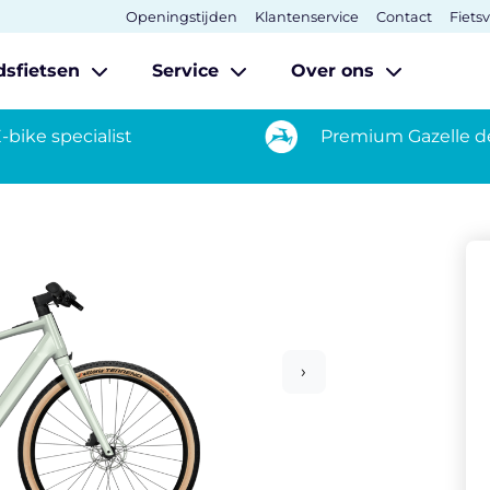
Openingstijden
Klantenservice
Contact
Fiets
dsfietsen
Service
Over ons
-bike specialist
Premium Gazelle d
›