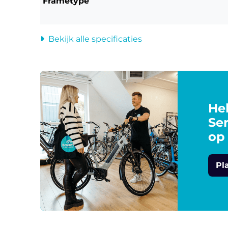
Frametype
Bekijk alle specificaties
Heb
Ser
op
Pl