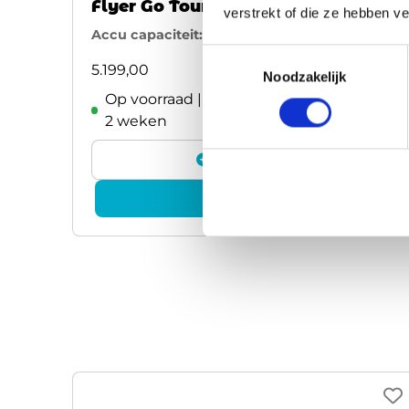
Flyer Go Tour 7.10
verstrekt of die ze hebben v
Accu capaciteit:
750
Toestemmingsselectie
5.199,00
Noodzakelijk
Op voorraad | Meestal leverbaar binnen
2 weken
Vergelijken
Bekijk