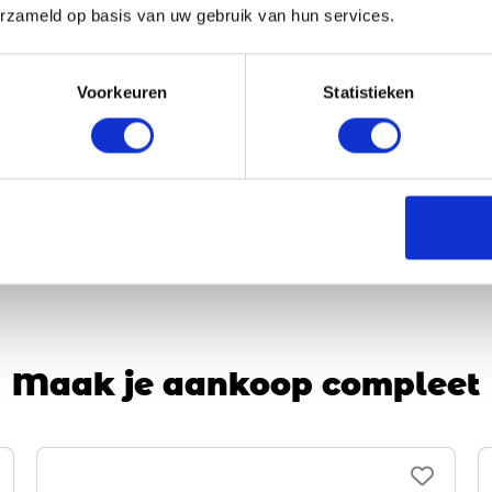
Flyer Go Tour 5.43
erzameld op basis van uw gebruik van hun services.
Accu capaciteit:
750
5.199,00
Voorkeuren
Statistieken
Op voorraad | Meestal leverbaar binnen
2 weken
Vergelijken
Bekijk
Maak je aankoop compleet