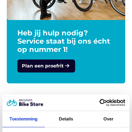
Heb jij hulp nodig?
Service staat bij ons écht
op nummer 1!
Plan een proefrit
Gerelateerde producten
Toestemming
Details
Over