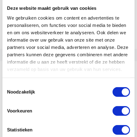
Deze website maakt gebruik van cookies
We gebruiken cookies om content en advertenties te
personaliseren, om functies voor social media te bieden
en om ons websiteverkeer te analyseren. Ook delen we
informatie over uw gebruik van onze site met onze
partners voor social media, adverteren en analyse. Deze
partners kunnen deze gegevens combineren met andere
‹
›
informatie die u aan ze heeft verstrekt of die ze hebben
Flyer Go Tour 7.10
verzameld op basis van uw gebruik van hun services.
Accu capaciteit:
750
Toestemmingsselectie
5.199,00
Noodzakelijk
Op voorraad | Meestal leverbaar binnen 2
weken
Voorkeuren
Vergelijken
Statistieken
Bekijk