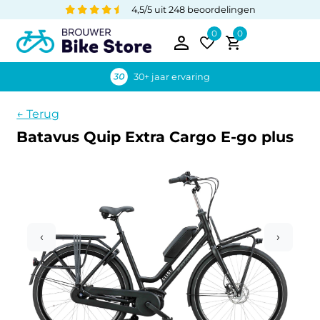
4,5/5 uit 248 beoordelingen
0
0
30+ jaar ervaring
← Terug
Batavus Quip Extra Cargo E-go plus
‹
›