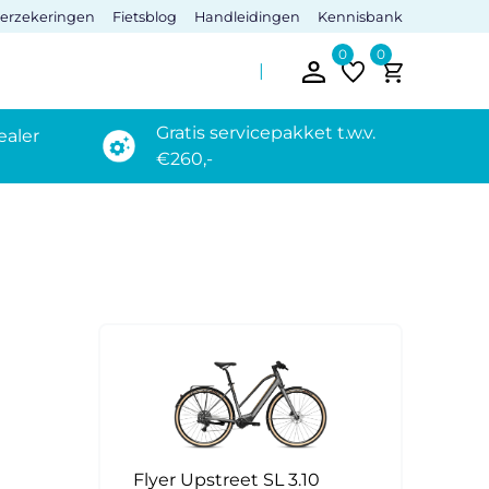
verzekeringen
Fietsblog
Handleidingen
Kennisbank
0
0
Gratis servicepakket t.w.v.
ealer
€260,-
Flyer Upstreet SL 3.10