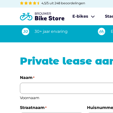
4,5/5 uit 248 beoordelingen
E-bikes
Sta
30+ jaar ervaring
E
Private lease a
Naam
*
Voornaam
Straatnaam
Huisnumme
*