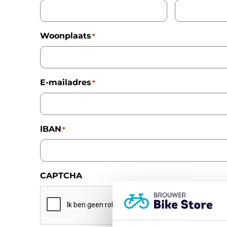
Woonplaats
*
E-mailadres
*
IBAN
*
CAPTCHA