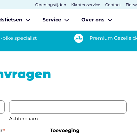
Openingstijden
Klantenservice
Contact
Fiets
dsfietsen
Service
Over ons
-bike specialist
Premium Gazelle d
anvragen
Achternaam
r
Toevoeging
*