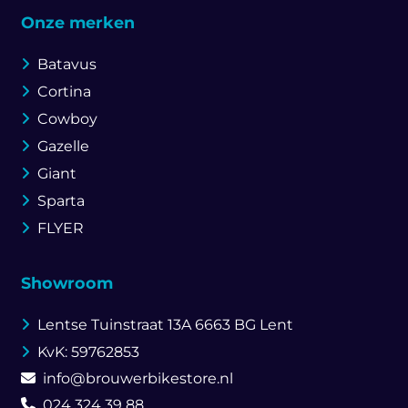
Onze merken
Batavus
Cortina
Cowboy
Gazelle
Giant
Sparta
FLYER
Showroom
Lentse Tuinstraat 13A
6663 BG Lent
KvK: 59762853
info@brouwerbikestore.nl
024 324 39 88