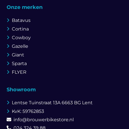
Onze merken
Batavus
Cortina
Cowboy
Gazelle
Giant
Sparta
FLYER
Showroom
Lentse Tuinstraat 13A
6663 BG Lent
KvK: 59762853
info@brouwerbikestore.nl
024 324 39 88