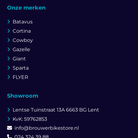
Onze merken
Batavus
Cortina
Cowboy
Gazelle
Giant
Sparta
FLYER
Showroom
Lentse Tuinstraat 13A
6663 BG Lent
KvK: 59762853
info@brouwerbikestore.nl
024 324 39 88