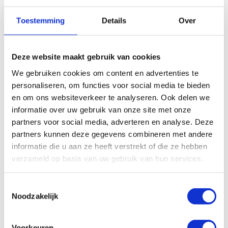
actieradius
geeft aan hoeveel kilometer je met
een volle
accu
kunt fietsen. Maak je dus graag
Toestemming
Details
Over
lange fietstochten? Dan is dit een punt van
belang bij het uitkiezen van een goede
elektrische fiets.
Deze website maakt gebruik van cookies
We gebruiken cookies om content en advertenties te
Het aantal versnellingen
personaliseren, om functies voor social media te bieden
en om ons websiteverkeer te analyseren. Ook delen we
informatie over uw gebruik van onze site met onze
In de stad heb je misschien niet zoveel
partners voor social media, adverteren en analyse. Deze
versnellingen nodig, maar daarbuiten vaak wel.
partners kunnen deze gegevens combineren met andere
De naafversnellingen zijn geschikt voor
informatie die u aan ze heeft verstrekt of die ze hebben
stadsritjes. Meestal bieden ze je tot maximaal
verzameld op basis van uw gebruik van hun services.
acht versnellingen. De
derailleur
versnelling heeft
er tot maar liefst 27. Deze is dan ook veel
Toestemmingsselectie
geschikter voor ritten in de natuur, zelfs wanneer
Noodzakelijk
het gebied heuvel- of bergachtig is. Een
toenemend aantal elektrische fietsen heeft een
automatische versnelling. Je hoeft je fiets dan
Voorkeuren