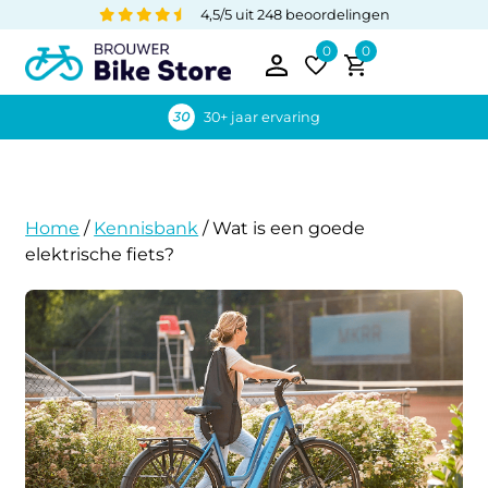
4,5/5 uit 248 beoordelingen
0
0
30+ jaar ervaring
Home
/
Kennisbank
/
Wat is een goede
elektrische fiets?